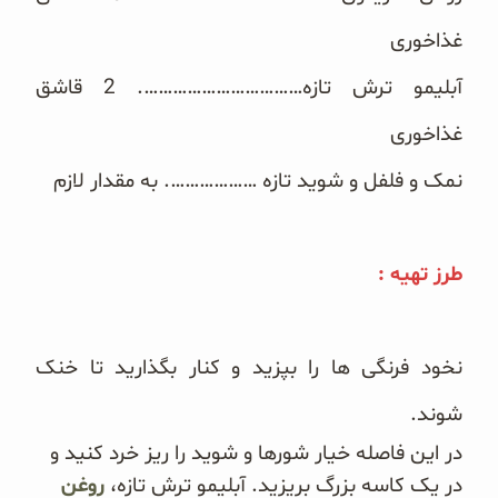
غلات و دانه‌های سالم
غذاخوری‎
صبحانه و میان وعده
آبلیمو ترش تازه……………………………. 2 قاشق
سبوس و جوانه‌ها
غذاخوری‎
نمک و فلفل ‏و شوید تازه ………………. به مقدار لازم
پک سلامتی OAB
کتاب‌های OAB
طرز تهیه :‏‎
وبلاگ
نخود فرنگی ها را بپزید و کنار بگذارید تا خنک
شوند‎.
در این فاصله خیار شورها و شوید را ریز خرد کنید و
در یک کاسه بزرگ بریزید. آبلیمو ترش تازه،
روغن