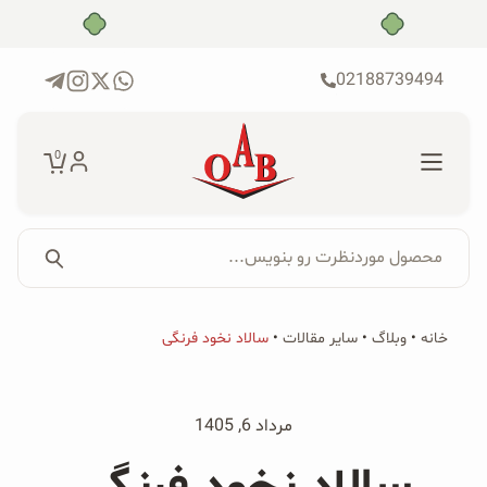
رش
خرید قسطی با ترب‌پی
ه
حتوا
02188739494
0
محصول موردنظرت رو بنویس...
جستجو...
جستجو
پکیج‌ها
خانه
•
وبلاگ
•
سایر مقالات
•
سالاد نخود فرنگی
برای:
فروشگاه
مرداد 6, 1405
محصولات ارگانیک