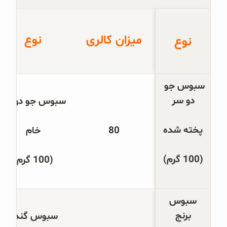
غلات و دانه‌های سالم
صبحانه و میان وعده
میزان کالری
نوع
نوع
سبوس و جوانه‌ها
پک سلامتی OAB
سبوس جو 
دو سر
سبوس جو دو سر
کتاب‌های OAB
پخته شده
80
خام
وبلاگ
(100 گرم)
(100 گرم)
 سبوس 
برنج
سبوس گندم