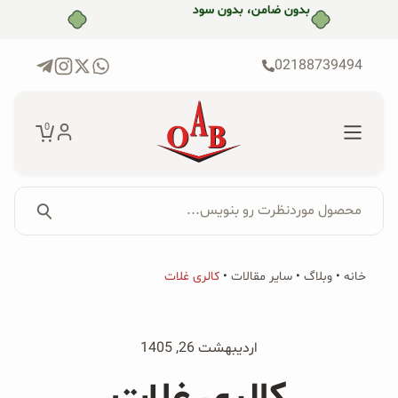
رش
بدون ضامن، بدون سود
ه
حتوا
02188739494
0
محصول موردنظرت رو بنویس...
جستجو...
جستجو
پکیج‌ها
خانه
•
وبلاگ
•
سایر مقالات
•
کالری غلات
برای:
فروشگاه
اردیبهشت 26, 1405
محصولات ارگانیک