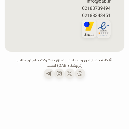
info@oab.ir
02188739494
02188343451
© کلیه حقوق این وب‌سایت متعلق به شرکت جام نور طلایی
(فروشگاه OAB) است.