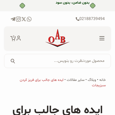
رش
ه
حتوا
02188739494
0
محصول موردنظرت رو بنویس...
جستجو...
جستجو
پکیج‌ها
خانه
•
وبلاگ
•
سایر مقالات
•
ایده های جالب برای فریز کردن
برای:
سبزیجات
فروشگاه
محصولات ارگانیک
ایده های جالب برای