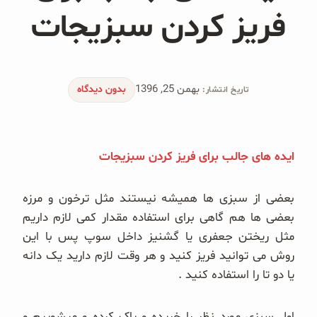
محصولات جو دوسر
فریز کردن سبزیجات
پودر کیک جو دوسر
شیرین کننده های طبیعی
بهمن 25, 1396
بدون دیدگاه
تاریخ انتشار:
دانه چیا
کینوا
ایده های جالب برای فریز کردن سبزیجات
ترشی و شور
بعضی از سبزی ها همیشه نیستند مثل ترخون و مرزه
بعضی ها هم گاهی برای استفاده مقدار کمی لازم داریم
چاشنی‌ها و سرکه‌‌ها
مثل ریختن جعفری یا گشنیز داخل سوپ پس با این
زیتون و روغن زیتون
روش می توانید فریز کنید و هر وقت لازم دارید یک دانه
یا دو تا را استفاده کنید .
رایس کیک
اول سبزی مورد نظر را خریده و پاک کرده و میشوییم و