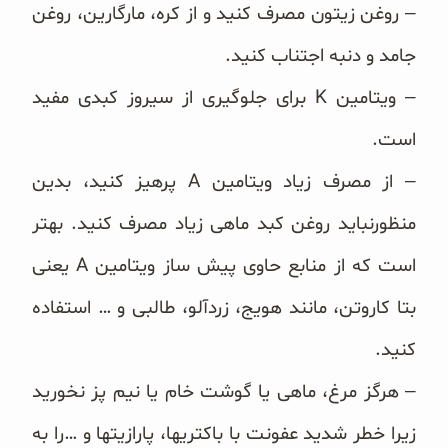
– روغن زیتون مصرف کنید و از کره، مارگارین، روغن
جامد و دنبه اجتناب کنید.
– ویتامین K برای جلوگیری از سیروز کبدی مفید
است.
– از مصرف زیاد ویتامین A پرهیز کنید، بدین
منظورنباید روغن کبد ماهی زیاد مصرف کنید. بهتر
است که از منابع حاوی پیش ساز ویتامین A یعنی
بتا کاروتن، مانند هویج، زردآلو، طالبی و … استفاده
کنید.
– هرگز مرغ، ماهی یا گوشت خام یا نیم پز نخورید
زیرا خطر شدید عفونت با باکتریها، پارازیتها و …را به