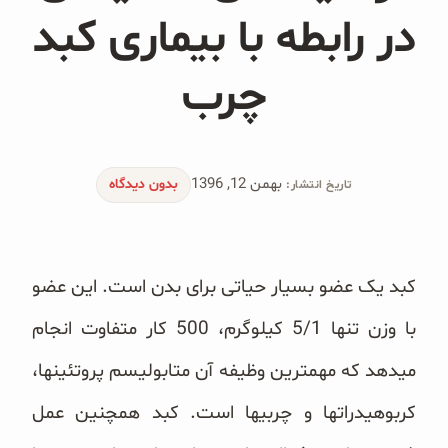
محصولات جو دوسر
در رابطه با بیماری کبد
پودر کیک جو دوسر
چرب
شیرین کننده های طبیعی
دانه چیا
بهمن 12, 1396
بدون دیدگاه
تاریخ انتشار:
کینوا
ترشی و شور
کبد یک عضو بسیار حیاتی برای بدن است. این عضو
چاشنی‌ها و سرکه‌‌ها
با وزن تنها 5/1 کیلوگرم، 500 کار متفاوت انجام
زیتون و روغن زیتون
میدهد که مهمترین وظیفه آن متابولیسم پروتئینها،
رایس کیک
کربوهیدراتها و چربیها است. کبد همچنین عمل