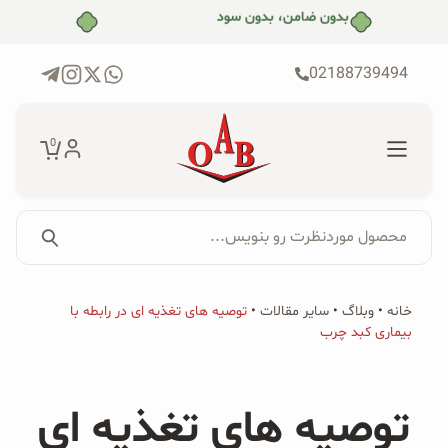
رش
بدون ضامن، بدون سود
ه
حتوا
02188739494
0
محصول موردنظرت رو بنویس...
جستجو...
جستجو
پکیج‌ها
خانه
•
وبلاگ
•
سایر مقالات
•
توصیه های تغذیه ای در رابطه با
برای:
بیماری کبد چرب
فروشگاه
محصولات ارگانیک
توصیه های تغذیه ای