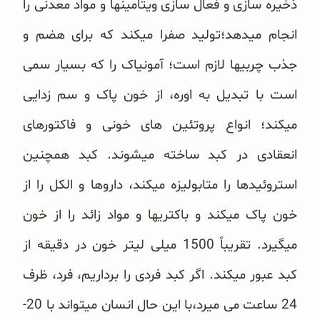
ذخیره سازی و فعال سازی ویتامینها و مواد معدنی را
غلات و دانه‌های سالم
انجام میدهد؛تولید صفرا میکند که برای هضم و
صبحانه و میان وعده
جذب چربیها لازم است؛ آمونیاک را که بسیار سمی
سبوس و جوانه‌ها
است با تبدیل به اوره، از خون پاک و سم زدایی
پک سلامتی OAB
میکند؛ انواع پروتئین های خونی و فاکتورهای
انعقادی در کبد ساخته میشوند. کبد همچنین
کتاب‌های OAB
استروئیدها را متابولیزه میکند، داروها و الکل را از
وبلاگ
خون پاک میکند و باکتریها و مواد زائد را از خون
میگیرد. تقریباً 1500 میلی لیتر خون در دقیقه از
کبد عبور میکند. اگر کبد فردی را برداریم، فرد، ظرف
24 ساعت می میرد،با این حال انسان میتواند با 20-