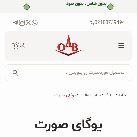
رش
بدون ضامن، بدون سود
ه
حتوا
02188739494
0
محصول موردنظرت رو بنویس...
جستجو...
جستجو
پکیج‌ها
خانه
•
وبلاگ
•
سایر مقالات
•
یوگای صورت
برای:
فروشگاه
یوگای صورت
محصولات ارگانیک