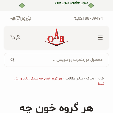
رش
ه
حتوا
02188739494
0
محصول موردنظرت رو بنویس...
جستجو...
جستجو
پکیج‌ها
خانه
•
وبلاگ
•
سایر مقالات
•
هر گروه خون چه سبکی باید ورزش
برای:
کند!
فروشگاه
محصولات ارگانیک
هر گروه خون چه