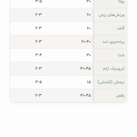
یوگا
۳۰
۳-۵
ورزش‌های رزمی
۶۰
۲-۳
گلف
۶۰
۲-۳
پیاده‌روی تند
۲۰-۴۰
۲-۳
شنا
۳۰
۳-۴
آیروبیک آرام
۳۰-۴۵
۲-۳
نرمش (کششی)
۱۵
۳-۵
رقص
۳۰-۴۵
۲-۳