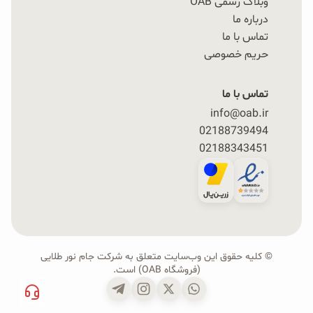
وبلاگ رسمی OAB
درباره ما
تماس با ما
حریم خصوصی
تماس با ما
info@oab.ir
02188739494
02188343451
© کلیه حقوق این وب‌سایت متعلق به شرکت جام نور طلایی
(فروشگاه OAB) است.