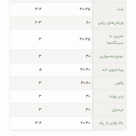
شنا
۳۰-۴۵
۳-۴
ورزش‌های رزمی
۶۰
۲-۳
تمرین با 
۳
۳۰-۴۵
دستگاه‌ها
دوچرخه‌سواری
۳۰
۳
پیاده‌روی تند
۳۰-۴۰
۵
رقص
۴۰-۶۰
۳
زدن وزنه
۳۰
۳
تردمیل
۳۰
۳
بالا رفتن از پله
۲۰-۳۰
۳-۴