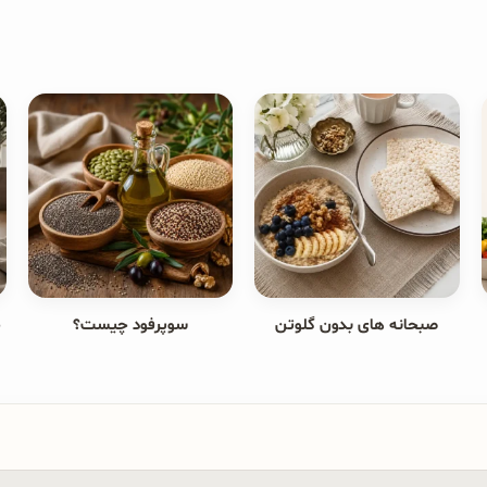
صبحانه های بدون گلوتن
سوپرفود چیست؟
ج