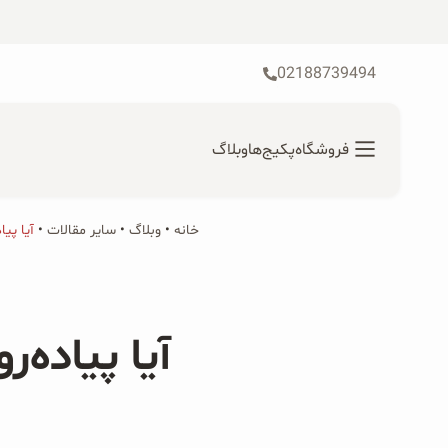
رش
ه
حتوا
02188739494
فروشگاه
پکیج‌ها
وبلاگ
خانه
•
محصولات ارگانیک
وبلاگ
•
سایر مقالات
•
آیا پی
جستجو
محصولات جو دوسر
برای:
آیا پیاده
پودر کیک جو دوسر
شیرین کننده های طبیعی