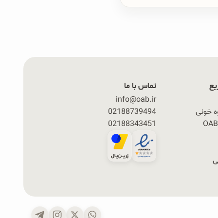
یع
تماس با ما
info@oab.ir
ه خونی
02188739494
02188343451
ی