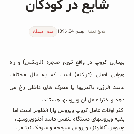
شایع در کودکان
محصولات جو دوسر
پودر کیک جو دوسر
بهمن 24, 1396
شیرین کننده های طبیعی
بدون دیدگاه
تاریخ انتشار:
دانه چیا
بیماری کروپ در واقع تورم حنجره (لارنکس) و راه
کینوا
هوایی اصلی (تراکئه) است که به علل مختلف
ترشی و شور
مانند آلرژی، باکتریها یا محرک های داخلی رخ می
چاشنی‌ها و سرکه‌‌ها
دهد و اکثرا عامل آن ویروسها هستند.
زیتون و روغن زیتون
اکثر اوقات عامل کروپ ویروس پارا آنفلونزا است اما
بقیه ویروسهای دستگاه تنفس مانند آدنوویروسها،
رایس کیک
ویروس آنفلونزا، ویروس سرخجه و سرخک نیز می