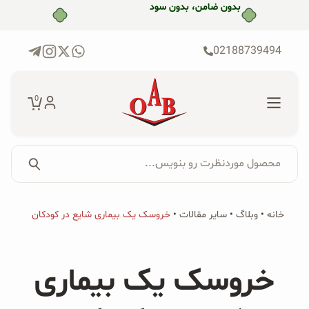
رش
بدون ضامن، بدون سود
ه
حتوا
02188739494
0
محصول موردنظرت رو بنویس...
جستجو...
جستجو
پکیج‌ها
خانه
•
وبلاگ
•
سایر مقالات
•
خروسک یک بیماری شایع در کودکان
برای:
فروشگاه
خروسک یک بیماری
محصولات ارگانیک