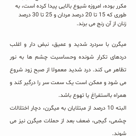
غلات و دانه‌های سالم
مکرر بوده، امروزه شیوع بالایی پیدا کرده است، به
طوری که 15 تا 20 درصد مردان و 25 تا 30 درصد
صبحانه و میان وعده
زنان از آن رنج می برند.
سبوس و جوانه‌ها
میگرن با سردرد شدید و عمیق، نبض دار‌ و اغلب
پک سلامتی OAB
دردهای تکرار شونده وحساسیت چشم ها به نور
کتاب‌های OAB
تظاهر می کند. درد شدید معمولا از صبح زود شروع
وبلاگ
می شود و ممکن است یک سمت سر را درگیر کند و
همراه بااستفراغ یا تهوع باشد.
البته 10 درصد از مبتلایان به میگرن، دچار اختلالات
چشمی، گیجی، ضعف بعد از حملات میگرن نیز می
شوند.