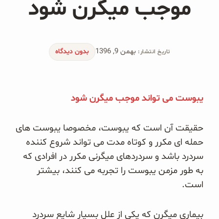
موجب میگرن شود
محصولات جو دوسر
پودر کیک جو دوسر
بهمن 9, 1396
شیرین کننده های طبیعی
بدون دیدگاه
تاریخ انتشار:
دانه چیا
یبوست می تواند موجب میگرن شود
کینوا
ترشی و شور
حقیقت آن است که یبوست، مخصوصا یبوست های
حمله ای مکرر و کوتاه مدت می تواند شروع کننده
چاشنی‌ها و سرکه‌‌ها
سردرد باشد و سردردهای میگرنی مکرر در افرادی که
به طور مزمن یبوست را تجربه می کنند، بیشتر
زیتون و روغن زیتون
است.
رایس کیک
بیماری میگرن که یکی از علل بسیار شایع سردرد