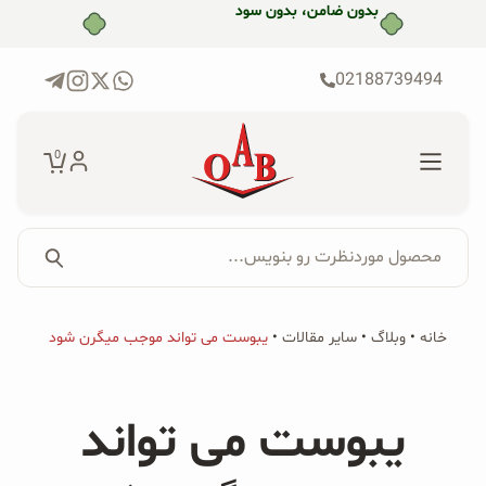
رش
بدون ضامن، بدون سود
ه
حتوا
02188739494
0
محصول موردنظرت رو بنویس...
جستجو...
جستجو
پکیج‌ها
خانه
•
وبلاگ
•
سایر مقالات
•
یبوست می تواند موجب میگرن شود
برای:
فروشگاه
یبوست می تواند
محصولات ارگانیک