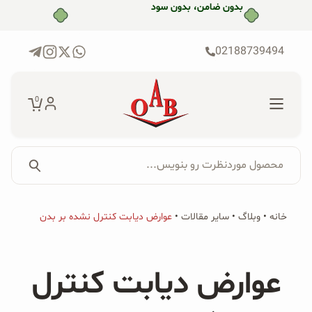
رش
بدون ضامن، بدون سود
ه
حتوا
02188739494
0
محصول موردنظرت رو بنویس...
جستجو...
جستجو
پکیج‌ها
خانه
•
وبلاگ
•
سایر مقالات
•
عوارض دیابت کنترل نشده بر بدن
برای:
فروشگاه
عوارض دیابت کنترل
محصولات ارگانیک