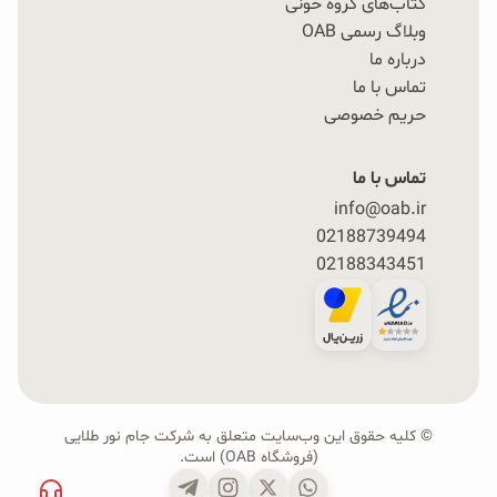
کتاب‌های گروه خونی
وبلاگ رسمی OAB
درباره ما
تماس با ما
حریم خصوصی
تماس با ما
info@oab.ir
02188739494
02188343451
© کلیه حقوق این وب‌سایت متعلق به شرکت جام نور طلایی
(فروشگاه OAB) است.