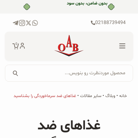
رش
بدون ضامن، بدون سود
ه
حتوا
02188739494
0
محصول موردنظرت رو بنویس...
جستجو...
جستجو
پکیج‌ها
خانه
•
وبلاگ
•
سایر مقالات
•
غذاهای ضد سرماخوردگی را بشناسید
برای:
فروشگاه
غذاهای ضد
محصولات ارگانیک