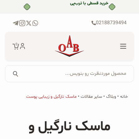
رش
ه
حتوا
02188739494
0
محصول موردنظرت رو بنویس...
جستجو...
جستجو
پکیج‌ها
خانه
•
وبلاگ
•
سایر مقالات
•
ماسک نارگیل و زیبایی پوست
برای:
فروشگاه
ماسک نارگیل و
محصولات ارگانیک