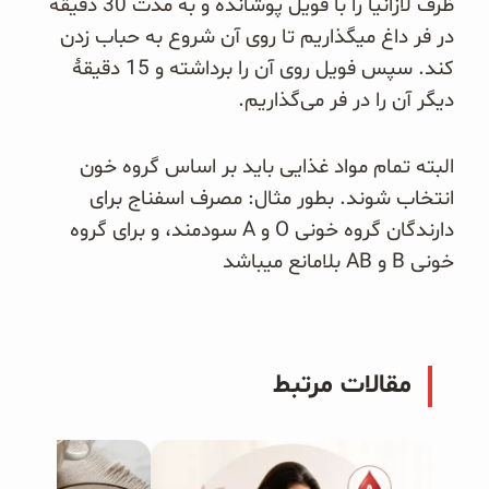
‎ظرف لازانیا را با فویل پوشانده و به مدت 30 دقیقه
در فر داغ میگذاریم تا روی آن شروع به حباب زدن
کند. ‏سپس فویل روی آن ‏را برداشته و 15 دقیقهٔ
دیگر آن را در فر می‌گذاریم‎.‎
البته تمام مواد غذایی باید بر اساس گروه خون
انتخاب شوند. بطور مثال: مصرف اسفناج برای
دارندگان گروه خونی O و A سودمند، و برای گروه
خونی B و AB بلامانع میباشد
مقالات مرتبط