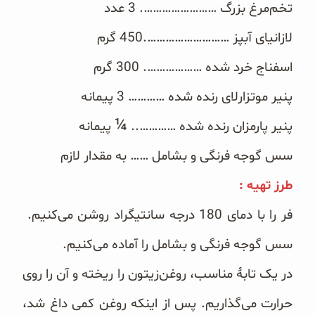
تخم‌مرغ بزرگ …………………….‏ 3 عدد
غلات و دانه‌های سالم
لازانیا‌ی آبپز ……………………….‏450 گرم
صبحانه و میان وعده
اسفناج خرد شده ………………. ‏300 گرم
سبوس و جوانه‌ها
پنیر موتزارلای رنده شده ………… 3 پیمانه
پک سلامتی OAB
¼
پنیر پارمزان رنده شده ………….. ‏
پیمانه
کتاب‌های OAB
سس گوجه فرنگی و ‏بشامل …… به مقدار لازم
طرز تهیه ‏‎:‎
وبلاگ
‎فر را با دمای 180 درجه سانتیگراد روشن می‌کنیم.
سس گوجه فرنگی و بشامل را آماده می‌کنیم‎.‎
را ریخته و آن را روی
حرارت می‌گذاریم. ‎پس از اینکه روغن کمی داغ شد،