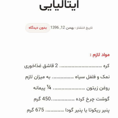
ایتالیایی
محصولات جو دوسر
پودر کیک جو دوسر
بهمن 12, 1396
شیرین کننده های طبیعی
بدون دیدگاه
تاریخ انتشار:
دانه چیا
مواد لازم :‏
کینوا
کره ……………………………….‏ 2 قاشق غذاخوری
ترشی و شور
نمک و فلفل سیاه ………………. به میزان لازم
چاشنی‌ها و سرکه‌‌ها
¼
روغن زیتون ……………………….‏
پیمانه
زیتون و روغن زیتون
گوشت چرخ کرده ………………..‏450 گرم
رایس کیک
پنیر ریکوتا یا پنیر گودا …………….‏ 675 گرم