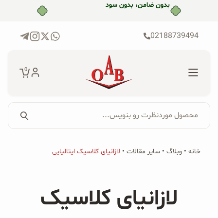
رش
بدون ضامن، بدون سود
ه
حتوا
02188739494
0
محصول موردنظرت رو بنویس...
جستجو...
جستجو
پکیج‌ها
خانه
•
وبلاگ
•
سایر مقالات
•
لازانیای کلاسیک ایتالیایی
برای:
فروشگاه
لازانیای کلاسیک
محصولات ارگانیک