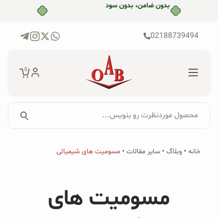
رش
بدون ضامن، بدون سود
ه
حتوا
02188739494
0
محصول موردنظرت رو بنویس...
جستجو...
جستجو
پکیج‌ها
خانه
•
وبلاگ
•
سایر مقالات
•
مسومیت های شیمیائی
برای:
فروشگاه
مسومیت های
محصولات ارگانیک