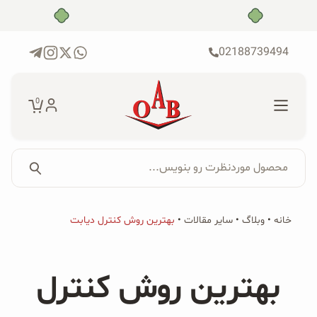
رش
بدون ضامن، بدون سود
ه
حتوا
02188739494
0
محصول موردنظرت رو بنویس...
جستجو...
جستجو
پکیج‌ها
خانه
•
وبلاگ
•
سایر مقالات
•
بهترین روش کنترل دیابت
برای:
فروشگاه
بهترین روش کنترل
محصولات ارگانیک