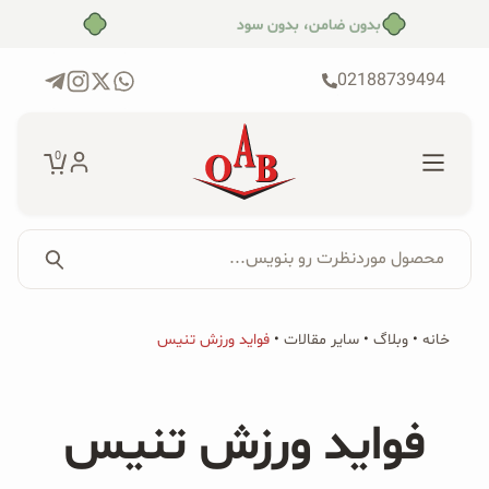
رش
بدون ضامن، بدون سود
ه
حتوا
02188739494
0
محصول موردنظرت رو بنویس...
جستجو...
جستجو
پکیج‌ها
خانه
•
وبلاگ
•
سایر مقالات
•
فواید ورزش تنیس
برای:
فروشگاه
فواید ورزش تنیس
محصولات ارگانیک