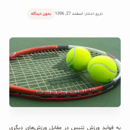
محصولات جو دوسر
اسفند 27, 1396
بدون دیدگاه
تاریخ انتشار:
پودر کیک جو دوسر
شیرین کننده های طبیعی
دانه چیا
کینوا
ترشی و شور
چاشنی‌ها و سرکه‌‌ها
زیتون و روغن زیتون
رایس کیک
به فواید ورزش تنیس در مقابل ورزش‌های دیگری