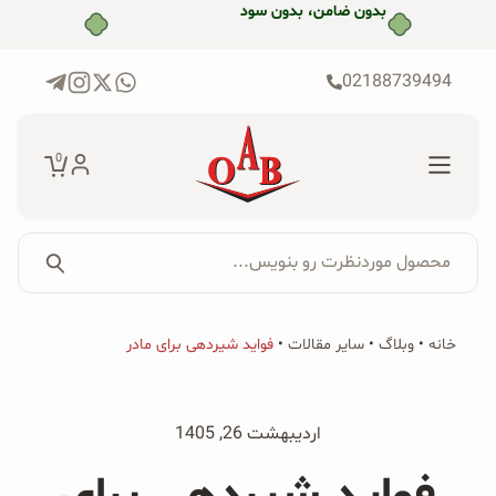
رش
خرید قسطی با ترب‌پی
ه
حتوا
02188739494
0
محصول موردنظرت رو بنویس...
جستجو...
جستجو
پکیج‌ها
خانه
•
وبلاگ
•
سایر مقالات
•
فواید شیردهی برای مادر
برای:
فروشگاه
اردیبهشت 26, 1405
محصولات ارگانیک