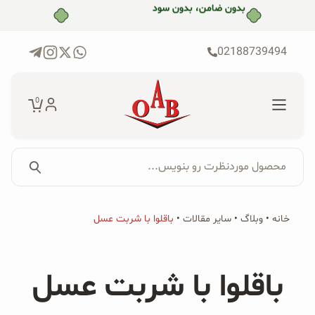
رش
بدون ضامن، بدون سود
ه
حتوا
02188739494
0
محصول موردنظرت رو بنویس...
جستجو...
جستجو
پکیج‌ها
خانه
•
وبلاگ
•
سایر مقالات
•
باقلوا با شربت عسل
برای:
فروشگاه
باقلوا با شربت عسل
محصولات ارگانیک