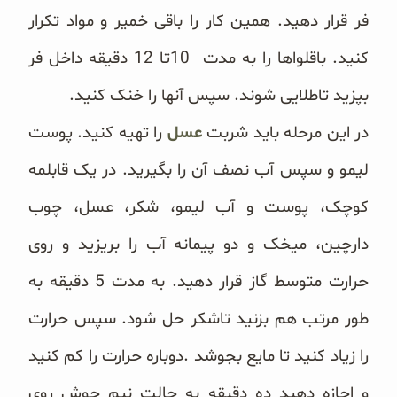
فر قرار دهید. همین کار را باقی خمیر و مواد تکرار
کنید. باقلواها را به مدت ‏‎10 ‎تا 12 دقیقه داخل فر
‏بپزید تاطلایی شوند. سپس آنها را خنک کنید‎.
در این مرحله باید شربت
عسل
را تهیه کنید. پوست
لیمو و سپس آب نصف آن را بگیرید. در یک قابلمه
کوچک، پوست و آب ‏لیمو، شکر، عسل، چوب
دارچین، میخک و دو پیمانه آب را بریزید و روی
حرارت متوسط گاز قرار دهید. به مدت 5 دقیقه به
‏طور مرتب هم بزنید تاشکر حل شود. سپس حرارت
را زیاد کنید تا مایع بجوشد‎. ‎دوباره حرارت را کم کنید
و اجازه دهید ده دقیقه ‏به جالت نیم جوش روی