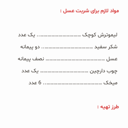
غلات و دانه‌های سالم
مواد لازم برای شربت عسل :‏‎
صبحانه و میان وعده
سبوس و جوانه‌ها
‎ ‎لیموترش کوچک …………………………….. یک عدد‎
‎ ‎شکر سفید ………………………………….. دو پیمانه‎
پک سلامتی OAB
‎ ‎عسل ………………………………………… نصف پیمانه‎
کتاب‌های OAB
‎ ‎چوب دارچین ………………………………… یک عدد‎
وبلاگ
‎ ‎میخک ………………………………………..‏‎ 6 ‎عدد‎
طرز تهیه :‏‎