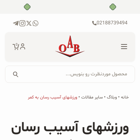
رش
بدون ضامن، بدون سود
ه
حتوا
02188739494
0
محصول موردنظرت رو بنویس...
جستجو...
جستجو
پکیج‌ها
خانه
•
وبلاگ
•
سایر مقالات
•
ورزشهای آسیب رسان به کمر
برای:
فروشگاه
ورزشهای آسیب رسان
محصولات ارگانیک