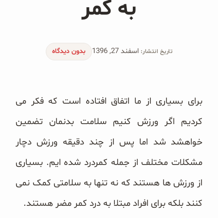
به کمر
محصولات جو دوسر
پودر کیک جو دوسر
اسفند 27, 1396
شیرین کننده های طبیعی
بدون دیدگاه
تاریخ انتشار:
دانه چیا
برای بسیاری از ما اتفاق افتاده است که فکر می
کینوا
کردیم اگر ورزش کنیم سلامت بدنمان تضمین
ترشی و شور
خواهشد شد اما پس از چند دقیقه ورزش دچار
چاشنی‌ها و سرکه‌‌ها
مشکلات مختلف از جمله کمردرد شده ایم. بسیاری
زیتون و روغن زیتون
از ورزش ها هستند که نه تنها به سلامتی کمک نمی
رایس کیک
کنند بلکه برای افراد مبتلا به درد کمر مضر هستند.