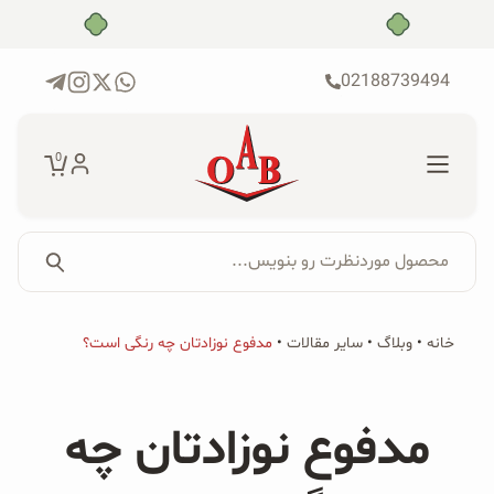
رش
بدون ضامن، بدون سود
ه
حتوا
02188739494
0
محصول موردنظرت رو بنویس...
جستجو...
جستجو
پکیج‌ها
خانه
•
وبلاگ
•
سایر مقالات
•
مدفوع نوزادتان چه رنگی است؟
برای:
فروشگاه
مدفوع نوزادتان چه
محصولات ارگانیک