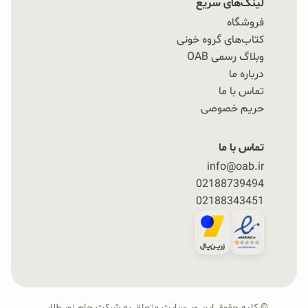
لینک‌های سریع
فروشگاه
کتاب‌های گروه خونی
وبلاگ رسمی OAB
درباره ما
تماس با ما
حریم خصوصی
تماس با ما
info@oab.ir
02188739494
02188343451
© کلیه حقوق این وب‌سایت متعلق به شرکت جام نور طلایی