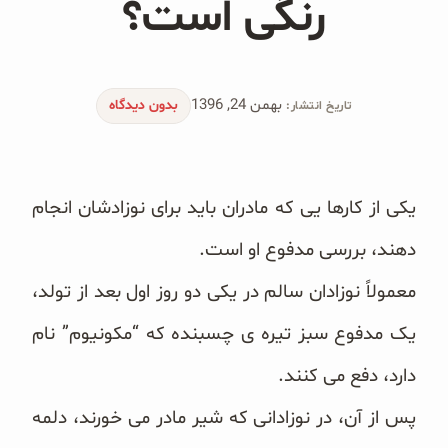
رنگی است؟
محصولات جو دوسر
پودر کیک جو دوسر
بهمن 24, 1396
شیرین کننده های طبیعی
بدون دیدگاه
تاریخ انتشار:
دانه چیا
یکی از کارها یی که مادران باید برای نوزادشان انجام
کینوا
دهند، بررسی مدفوع او است.
ترشی و شور
معمولاً نوزادان سالم در یکی دو روز اول بعد از تولد،
چاشنی‌ها و سرکه‌‌ها
یک مدفوع سبز تیره ی چسبنده که “مکونیوم” نام
زیتون و روغن زیتون
دارد، دفع می‌ کنند.
رایس کیک
پس از آن، در نوزادانی که شیر مادر می‌ خورند، دلمه‌