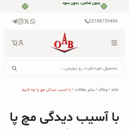
رش
بدون ضامن، بدون سود
ه
حتوا
02188739494
0
محصول موردنظرت رو بنویس...
جستجو...
جستجو
پکیج‌ها
خانه
•
وبلاگ
•
سایر مقالات
•
با آسیب دیدگی مچ پا چه کنیم
برای:
فروشگاه
با آسیب دیدگی مچ پا
محصولات ارگانیک