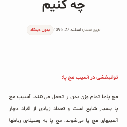
چه کنیم
محصولات جو دوسر
پودر کیک جو دوسر
اسفند 27, 1396
شیرین کننده های طبیعی
بدون دیدگاه
تاریخ انتشار:
دانه چیا
کینوا
ترشی و شور
توانبخشی در آسیب مچ پا:
چاشنی‌ها و سرکه‌‌ها
مچ پاها تمام وزن بدن را تحمل می‌کنند. آسیب مج
زیتون و روغن زیتون
پا بسیار شایع است و تعداد زیادی از افراد دچار
رایس کیک
آسیبهای مچ پا می‌شوند. مچ پا به وسیله‌ی رباطها