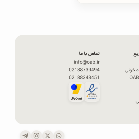
یع
تماس با ما
info@oab.ir
ه خونی
02188739494
02188343451
ی