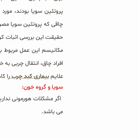
پروتئین سویا بودند، مورد 
سبوس و جوانه‌ها
پک سلامتی OAB
حقیقت این بررسی اثبات کر
مکانیسم این عمل مربوط به
کتاب‌های OAB
افراد
چاق، انتقال چربی به خا
علایم
بیماری کبد چرب
را ک
سویا و گروه خون:
اگر مشکلات هورمونی ندارید، م
می باشد.