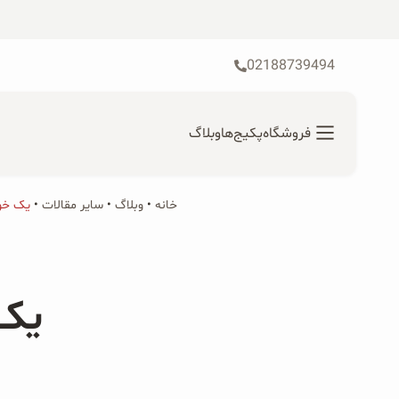
رش
ه
حتوا
02188739494
فروشگاه
پکیج‌ها
وبلاگ
خانه
•
محصولات ارگانیک
وبلاگ
•
سایر مقالات
•
یک خور
جستجو
محصولات جو دوسر
برای:
یک 
پودر کیک جو دوسر
شیرین کننده های طبیعی