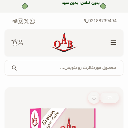
رش
بدون ضامن، بدون سود
ه
حتوا
02188739494
0
محصول موردنظرت رو بنویس...
جستجو...
جستجوی
پکیج‌ها
محصول:
-7%
فروشگاه
محصولات ارگانیک