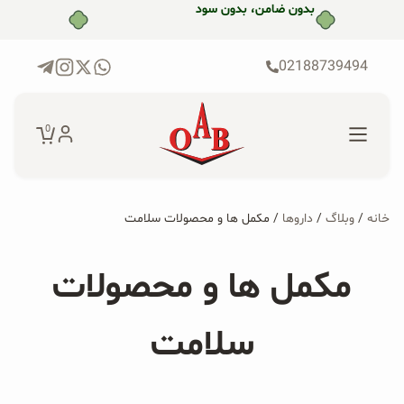
رش
بدون ضامن، بدون سود
ه
حتوا
02188739494
0
خانه
/
وبلاگ
/
داروها
/ مکمل ها و محصولات سلامت
جستجو...
جستجو
پکیج‌ها
مکمل ها و محصولات
برای:
فروشگاه
سلامت
محصولات ارگانیک