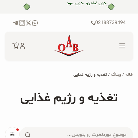
رش
بدون ضامن، بدون سود
ه
حتوا
02188739494
0
خانه
/
وبلاگ
/ تغذیه و رژیم غذایی
جستجو...
جستجو
پکیج‌ها
تغذیه و رژیم غذایی
برای:
فروشگاه
محصولات ارگانیک
جستجو