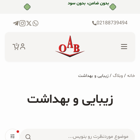
رش
بدون ضامن، بدون سود
ه
حتوا
02188739494
0
خانه
/
وبلاگ
/ زیبایی و بهداشت
جستجو...
جستجو
پکیج‌ها
زیبایی و بهداشت
برای:
فروشگاه
محصولات ارگانیک
جستجو