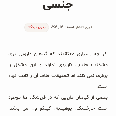
جنسی
محصولات جو دوسر
پودر کیک جو دوسر
اسفند 16, 1396
شیرین کننده های طبیعی
بدون دیدگاه
تاریخ انتشار:
دانه چیا
اگر چه بسیاری معتقدند که گیاهان دارویی برای
کینوا
مشکلات جنسی کاربردی ندارند و این مشکل را
ترشی و شور
برطرف نمی کنند اما تحقیقات خلاف آن را ثابت کرده
چاشنی‌ها و سرکه‌‌ها
است.
زیتون و روغن زیتون
بعضی از گیاهان دارویی که در فروشگاه ها موجود
رایس کیک
است خارخسک، یوهیمبه، گینکو
و… می باشد.