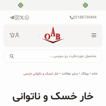
رش
بدون ضامن، بدون سود
ه
حتوا
02188739494
0
محصول موردنظرت رو بنویس...
جستجو...
جستجو
پکیج‌ها
خانه
•
وبلاگ
•
سایر مقالات
•
خار خسک و ناتوانی جنسی
برای:
فروشگاه
خار خسک و ناتوانی
محصولات ارگانیک