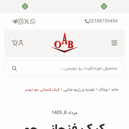
رش
بدون ضامن، بدون سود
ه
حتوا
02188739494
0
محصول موردنظرت رو بنویس...
جستجو...
جستجو
پکیج‌ها
خانه
•
وبلاگ
•
تغذیه و رژیم غذایی
•
کیک فنجانی جو دوسر
برای:
فروشگاه
مرداد 8, 1405
محصولات ارگانیک