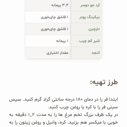
آرد جو دوسر
۳.۴ پیمانه
بیکینگ پودر
۱ قاشق چای‌خوری
دارچین
۱ قاشق چای‌خوری
شیر کم چرب
۱ پیمانه
کنجد
مقدار اختیاری
طرز تهیه:
ابتدا فر را در دمای ۱۸۰ درجه سانتی گراد گرم کنید. سپس
سینی فر را با کره یا روغن چرب کنید.
در یک ظرف بزرگ تخم مرغ ها را به مدت ۲_۱ دقیقه به
خوبی با میکسر هم بزنید. کره، وانیل و روغن زیتون را به