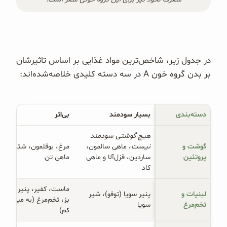
در جدول زیر، شاخص‌ترین مواد غذایی بر اساس تاثیرشان
بر بدن گروه خون A در سه دسته کلیدی خلاصه‌شده‌اند:
دسته‌بندی
بسیار سودمند
بی‌اثر 
هیچ گوشتی سودمند 
گوشت و 
نیست
، ماهی سالمون،
مرغ، بوقلمون، شترمرغ،
پروتئین
ساردین، قزل‌آلا و ماهی
ماهی تن
کاد
ماست، کفیر، پنیر و شیر
لبنیات و 
پنیر سویا (توفو)، شیر
بز، تخم‌مرغ (به میزان
تخم‌مرغ
سویا
کم)