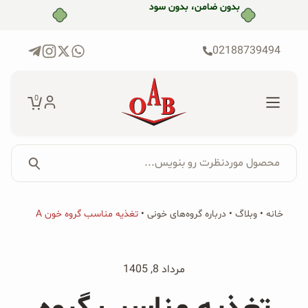
رش
ه
حتوا
02188739494
0
محصول موردنظرت رو بنویس...
جستجو...
جستجو
پکیج‌ها
خانه
•
وبلاگ
•
درباره گروه‌های خونی
•
تغذیه مناسب گروه خون A
برای:
فروشگاه
مرداد 8, 1405
محصولات ارگانیک