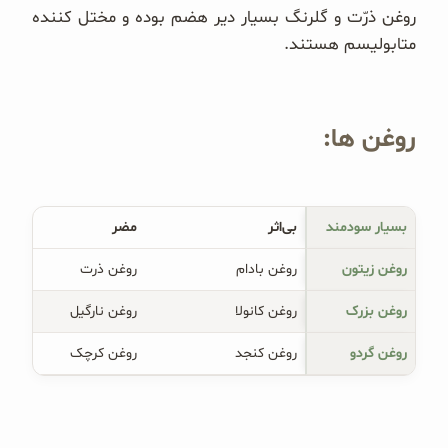
روغن ذرّت و گلرنگ بسیار دیر هضم بوده و مختل کننده
متابولیسم هستند.
روغن‌ ها:
بسیار سودمند
بی‌اثر
مضر
روغن زیتون
روغن بادام
روغن ذرت
روغن بزرک
روغن کانولا
روغن نارگیل
روغن گردو
روغن کنجد
روغن کرچک