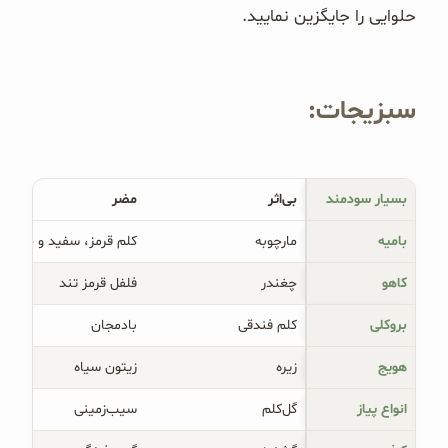
حلوایی را جایگزین نمایید.
سبزیجات:
بسیار سودمند
بی‌اثر
مضر
بامیه
مارچوبه
کلم قرمز، سفید و چینی
کاهو
چغندر
فلفل قرمز تند
بروکلی
کلم فندقی
بادمجان
هویج
زیره
زیتون سیاه
انواع پیاز
گل‌کلم
سیب‌زمینی