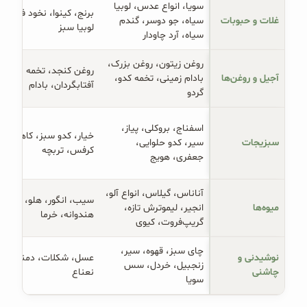
سویا، انواع عدس، لوبیا
برنج، کینوا، نخود فرنگی،
غلات و حبوبات
سیاه، جو دوسر، گندم
لوبیا سبز
سیاه، آرد چاودار
روغن زیتون، روغن بزرک،
روغن کنجد، تخمه
آجیل و روغن‌ها
بادام زمینی، تخمه کدو،
آفتابگردان، بادام
گردو
اسفناج، بروکلی، پیاز،
خیار، کدو سبز، کاهو،
سبزیجات
سیر، کدو حلوایی،
کرفس، تربچه
جعفری، هویج
آناناس، گیلاس، انواع آلو،
سیب، انگور، هلو، گلابی،
میوه‌ها
انجیر، لیموترش تازه،
هندوانه، خرما
گریپ‌فروت، کیوی
چای سبز، قهوه، سیر،
نوشیدنی و 
عسل، شکلات، دمنوش
زنجبیل، خردل، سس
چاشنی
نعناع
سویا