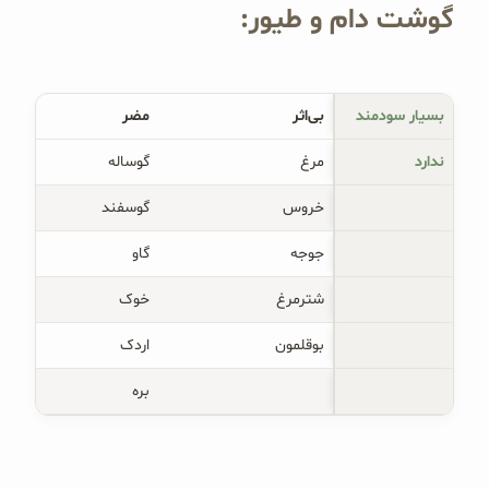
گوشت دام و طیور:
بسیار سودمند
بی‌اثر
مضر
ندارد
مرغ
گوساله
خروس
گوسفند
جوجه
گاو
شترمرغ
خوک
بوقلمون
اردک
بره