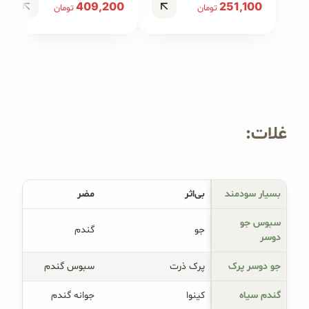
409,200
251,100
تومان
تومان
غلات:
بسیار سودمند
بی‌اثر
مضر
سبوس جو
جو
گندم
دوسر
جو دوسر پرک
پرک ذرت
سبوس گندم
گندم سیاه
کینوا
جوانه گندم