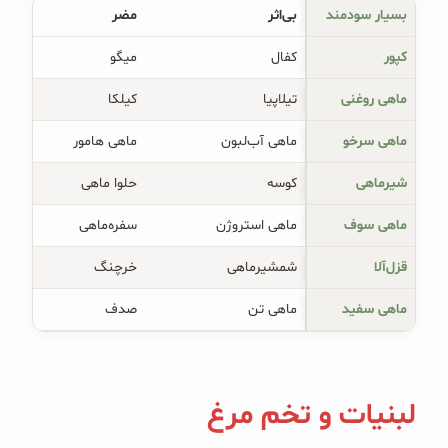
بسیار سودمند
بی‌اثر
مضر
کپور
کفال
میگو
ماهی روغنی
تیلاپیا
کیلکا
ماهی سرخو
ماهی آب‌لبون
ماهی هامور
شیرماهی
کوسه
حلوا ماهی
ماهی سوف
ماهی استروژن
سفره‌ماهی
قزل‌آلا
شمشیرماهی
خرچنگ
ماهی سفید
ماهی تن
صدف
لبنیات و تخم مرغ