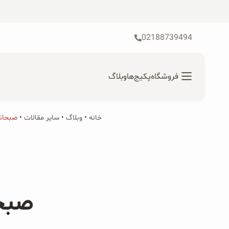
رش
ه
حتوا
02188739494
فروشگاه
پکیج‌ها
وبلاگ
خانه
•
محصولات ارگانیک
وبلاگ
•
سایر مقالات
•
صبحانه
جستجو
محصولات جو دوسر
برای:
پودر کیک جو دوسر
صبحا
شیرین کننده های طبیعی