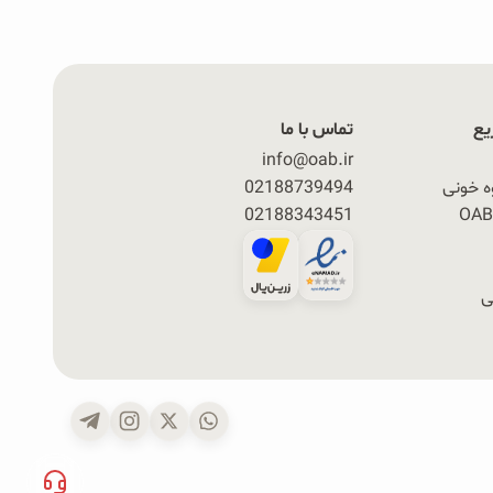
یع
تماس با ما
info@oab.ir
ه خونی
02188739494
02188343451
ی