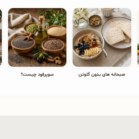
صبحانه های بدون گلوتن
سوپرفود چیست؟
ج