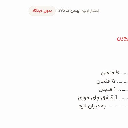
بهمن 3, 1396
بدون دیدگاه
انتشار اولیه:
رچین
 ¾ فنجان
. ½ فنجان
نجان
 خوری
……….. به میزان لازم