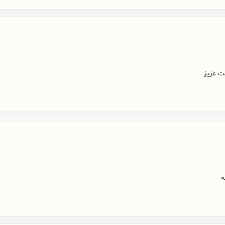
ت عزیز
ه