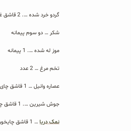
سبوس و جوانه‌ها
گردو خرد شده …. 2 قاشق غذاخوری
پک سلامتی OAB
شکر … دو سوم پیمانه
کتاب‌های OAB
موز له شده …. 1 پیمانه
تخم مرغ … 2 عدد
عصاره وانیل … 1 قاشق چای خوری
جوش شیرین …. 1 قاشق چای خوری
نمک دریا
… 1 قاشق چایخوری