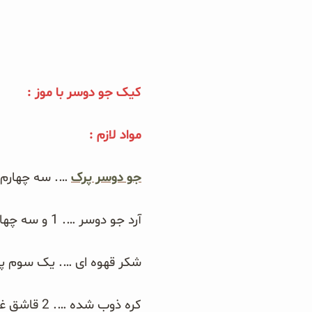
دانه چیا
کینوا
کیک جو دوسر با موز :
ترشی و شور
مواد لازم :
چاشنی‌ها و سرکه‌‌ها
جو دوسر پرک
…. سه چهارم 
زیتون و روغن زیتون
رایس کیک
آرد جو دوسر …. 1 و سه چهارم پیمانه
غلات و دانه‌های سالم
شکر قهوه ای …. یک سوم پی
صبحانه و میان وعده
کره ذوب شده …. 2 قاشق غذاخوری