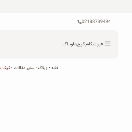
رش
ه
حتوا
02188739494
فروشگاه
پکیج‌ها
وبلاگ
خانه
•
محصولات ارگانیک
وبلاگ
•
سایر مقالات
•
کیک جو
جستجو
محصولات جو دوسر
برای:
پودر کیک جو دوسر
شیرین کننده های طبیعی