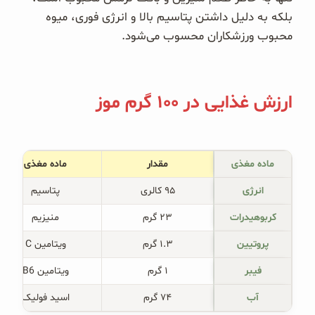
غلات و دانه‌های سالم
بلکه به دلیل داشتن پتاسیم بالا و انرژی فوری، میوه
محبوب ورزشکاران محسوب می‌شود.
صبحانه و میان وعده
سبوس و جوانه‌ها
ارزش غذایی در ۱۰۰ گرم موز
پک سلامتی OAB
کتاب‌های OAB
ماده مغذی
مقدار
ماده مغذی
وبلاگ
انرژی
۹۵ کالری
پتاسیم
کربوهیدرات
۲۳ گرم
منیزیم
پروتیین
۱.۳ گرم
ویتامین C
فیبر
۱ گرم
ویتامین B6
آب
۷۴ گرم
اسید فولیک