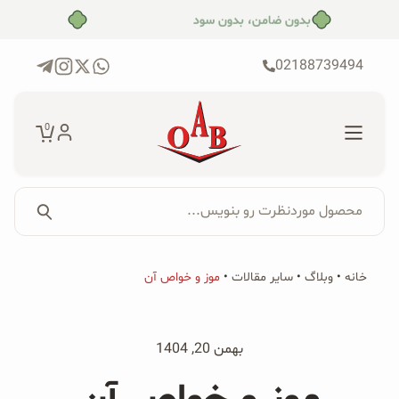
رش
بدون ضامن، بدون سود
ه
حتوا
02188739494
0
محصول موردنظرت رو بنویس...
جستجو...
جستجو
پکیج‌ها
خانه
•
وبلاگ
•
سایر مقالات
•
موز و خواص آن
برای:
فروشگاه
بهمن 20, 1404
محصولات ارگانیک