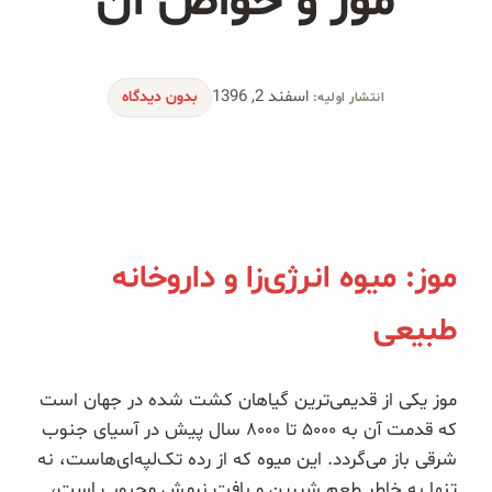
موز و خواص آن
محصولات جو دوسر
پودر کیک جو دوسر
اسفند 2, 1396
بدون دیدگاه
انتشار اولیه:
شیرین کننده های طبیعی
دانه چیا
کینوا
موز: میوه انرژی‌زا و داروخانه
ترشی و شور
طبیعی
چاشنی‌ها و سرکه‌‌ها
زیتون و روغن زیتون
موز یکی از قدیمی‌ترین گیاهان کشت شده در جهان است
که قدمت آن به ۵۰۰۰ تا ۸۰۰۰ سال پیش در آسیای جنوب
رایس کیک
شرقی باز می‌گردد. این میوه که از رده تک‌لپه‌ای‌هاست، نه
تنها به خاطر طعم شیرین و بافت نرمش محبوب است،