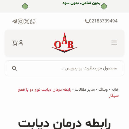
رش
بدون ضامن، بدون سود
ه
حتوا
02188739494
0
محصول موردنظرت رو بنویس...
جستجو...
جستجو
پکیج‌ها
خانه
•
وبلاگ
•
سایر مقالات
•
رابطه درمان دیابت نوع دو با قطع
برای:
سیگار
فروشگاه
محصولات ارگانیک
رابطه درمان دیابت