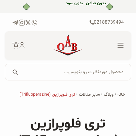
رش
بدون ضامن، بدون سود
ه
حتوا
02188739494
0
محصول موردنظرت رو بنویس...
جستجو...
جستجو
پکیج‌ها
خانه
•
وبلاگ
•
سایر مقالات
•
تری فلوپرازین (Trifluoperazine)
برای:
فروشگاه
تری فلوپرازین
محصولات ارگانیک