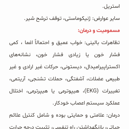
استریل.
سایر عوارض: ژنیکوماستی، توقف ترشح شیر.
مسمومیت و درمان:‏
تظاهرات بالینی: خواب عمیق و احتمالاً اغما ، کمی
فشار خون یا زیادی فشار خون، نشانه‌های
اکستراپیرامیدال، دیستونی، ‏حرکات غیر ارادی و غیر
طبیعی عضلات، آشفتگی، حملات تشنجی، آریتمی،
تغییرات (‏EKG‏)، هیپوترمی یا هیپرترمی، ‏اختلال
عملکرد سیستم اعصاب خودکار.
درمان: علامتی و حمایتی بوده و شامل کنترل علائم
حیاتی، بازنگهداشتن راه تنفسی، تثبیت درجه حرارت