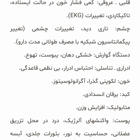
قلبی ـ ‌عروقی: کمی فشار خون در حالت ایستاده،
تاکیکاردی، تغییرات (‏EKG‏).
چشم: تاری دید، تغییرات چشمی (تغییر
پیگمانتاسیون شبکیه با مصرف طولانی مدت دارو).
دستگاه گوارش: خشکی دهان، یبوست، تهوع.
ادراری ـ تناسلی: احتباس ادرار، بی نظمی قاعدگی.
خون: لکوپنی گذرا، آگرانولوسیتوز.
کبد: یرقان انسدادی.
متابولیک: افزایش وزن.
پوست: واکنشهای آلرژیک، درد در محل تزریق
عضلانی، حساسیت به نور، بثورات جلدی، آبسه