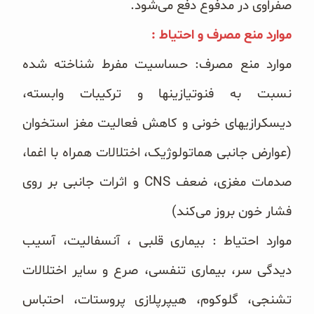
صفراوی در مدفوع ‏دفع می‌شود. ‏
‏موارد منع مصرف و احتیاط :‏
موارد منع مصرف: حساسیت مفرط شناخته شده
نسبت به فنوتیازینها و ترکیبات وابسته،
دیسکرازیهای خونی و کاهش ‏فعالیت مغز استخوان
(عوارض جانبی هماتولوژیک، اختلالات همراه با اغما،
صدمات مغزی، ضعف ‏CNS‏ و اثرات جانبی ‏بر روی
فشار خون بروز می‌کند)
موارد احتیاط : بیماری قلبی ، آنسفالیت، آسیب
دیدگی سر، بیماری تنفسی، صرع و سایر اختلالات
تشنجی، گلوکوم، ‏هیپرپلازی پروستات، احتباس