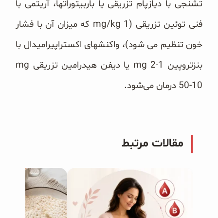
تشنجی با دیازپام تزریقی یا باربیتوراتها، آریتمی با
فنی توئین تزریقی ‏‏(‏mg/kg 1‎‏ که میزان آن با فشار
خون تنظیم می‌ شود)، واکنشهای اکستراپیرامیدال با
بنزتروپین ‏mg 2-1‎‏ یا دیفن هیدرامین ‏تزریقی ‏mg
50-10‎‏ درمان می‌شود.‏
مقالات مرتبط