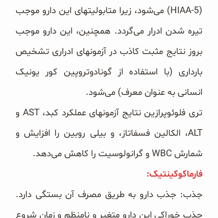
(5-‏HIAA‏) می‌شود، زیرا متابولیتهای این دارو موجب
تیره شدن ادرار می‌گردد. ‏همچنین، این دارو موجب
بروز نتایج مثبت کاذب در آزمونهای ادراری تشخیص
بارداری (با استفاده از گونادوتروپین کور ‏یونیک
انسانی به عنوان معرف) می‌شود.
تری فلوئوپرازین نتایج آزمونهای عملکرد کبد، ‏AST‏ و
‏ALT، الکالین فسفاتاز، و بیلی روبین را افزایش و
شمارش ‏WBC‏ ‏و گرانولوسیت را کاهش می‌دهد. ‏
فارماکوکینتیک:‏
جذب: جذب دارو به طریق مصرف آن بستگی دارد.
جذب خوراکی این دارو متغیر و نامنظم و زمان شروع