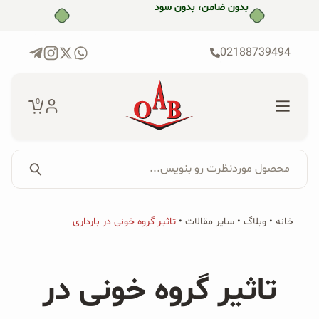
رش
ه
حتوا
02188739494
0
محصول موردنظرت رو بنویس...
جستجو...
جستجو
پکیج‌ها
خانه
•
وبلاگ
•
سایر مقالات
•
تاثیر گروه خونی در بارداری
برای:
فروشگاه
تاثیر گروه خونی در
محصولات ارگانیک