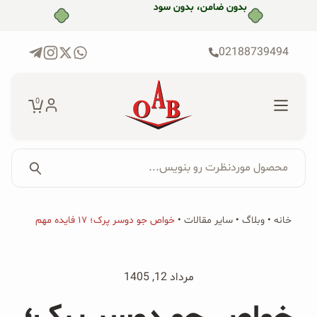
رش
ه
حتوا
02188739494
0
محصول موردنظرت رو بنویس...
جستجو...
جستجو
پکیج‌ها
خانه
•
وبلاگ
•
سایر مقالات
•
خواص جو دوسر پرک؛ ۱۷ فایده مهم
برای:
فروشگاه
مرداد 12, 1405
محصولات ارگانیک