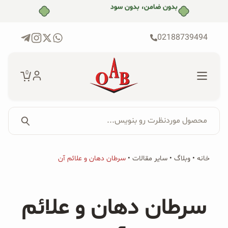
رش
بدون ضامن، بدون سود
ه
حتوا
02188739494
0
محصول موردنظرت رو بنویس...
جستجو...
جستجو
پکیج‌ها
خانه
•
وبلاگ
•
سایر مقالات
•
سرطان دهان و علائم آن
برای:
فروشگاه
سرطان دهان و علائم
محصولات ارگانیک