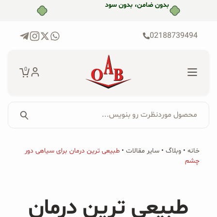
رش
بدون ضامن، بدون سود
ه
حتوا
02188739494
0
محصول موردنظرت رو بنویس...
جستجو...
جستجو
پکیج‌ها
خانه
•
وبلاگ
•
سایر مقالات
•
طبیعی ترین درمان برای سیاهی دور
برای:
چشم
فروشگاه
محصولات ارگانیک
طبیعی ترین درمان