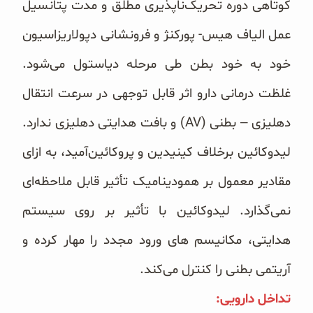
کوتاهی دوره ‏تحریک‌ناپذیری مطلق و مدت پتانسیل
عمل الیاف هیس- پورکنژ و فرونشانی دپولاریزاسیون
خود به خود بطن طی مرحله ‏دیاستول می‌شود.
غلظت درمانی دارو اثر قابل توجهی در سرعت انتقال
دهلیزی – بطنی (‏AV‏) و بافت هدایتی دهلیزی ‏ندارد.
لیدوکائین برخلاف کینیدین و پروکائین‌آمید، به ازای
مقادیر معمول بر همودینامیک تأثیر قابل ملاحظه‌ای
نمی‌گذارد. ‏لیدوکائین با تأثیر بر روی سیستم
هدایتی، مکانیسم های ورود مجدد را مهار کرده و
آریتمی بطنی را کنترل می‌کند. ‏
تداخل دارویی:‏