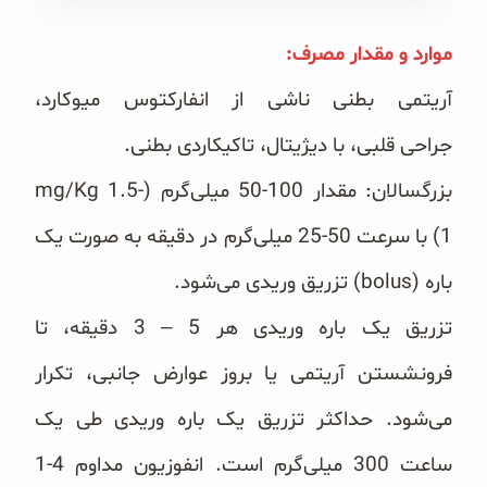
غلات و دانه‌های سالم
موارد و مقدار مصرف:‏
صبحانه و میان وعده
آریتمی بطنی ناشی از انفارکتوس میوکارد،
سبوس و جوانه‌ها
جراحی قلبی، با دیژیتال، تاکیکاردی بطنی.
پک سلامتی OAB
بزرگسالان: مقدار 100-50 میلی‌گرم (‏mg/Kg 1.5-
1‎‏) با سرعت 50-25 میلی‌گرم در دقیقه به صورت یک
کتاب‌های OAB
باره (‏bolus‏) ‏تزریق وریدی می‌شود.
وبلاگ
تزریق یک باره وریدی هر 5 – 3 دقیقه، تا
فرونشستن آریتمی یا بروز عوارض جانبی، تکرار
می‌شود. حداکثر تزریق یک ‏باره وریدی طی یک
ساعت 300 میلی‌گرم است. انفوزیون مداوم 4-1