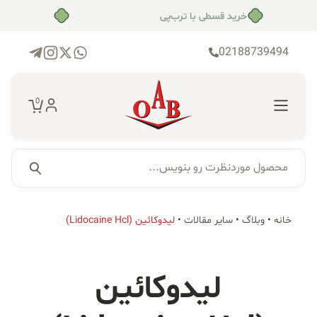
رش
خرید قسطی با ترب‌پی
ه
حتوا
02188739494
0
محصول موردنظرت رو بنویس...
جستجو...
جستجو
پکیج‌ها
خانه
•
وبلاگ
•
سایر مقالات
•
لیدوکائین (Lidocaine Hcl)
برای:
فروشگاه
لیدوکائین
محصولات ارگانیک