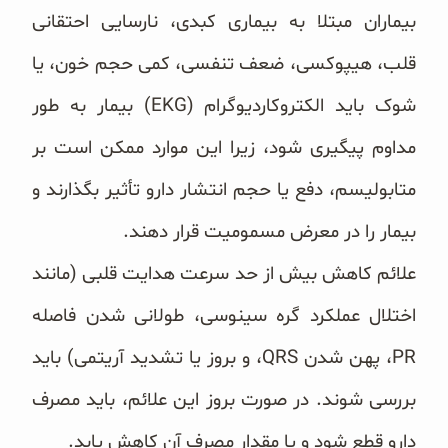
بیماران مبتلا به بیماری کبدی، نارسایی احتقانی
قلب، هیپوکسی، ‏ضعف تنفسی، کمی حجم خون، یا
شوک باید الکتروکاردیوگرام (‏EKG‏) بیمار به طور
مداوم پیگیری شود، زیرا این موارد ‏ممکن است بر
متابولیسم، دفع یا حجم انتشار دارو تأثیر بگذارند و
بیمار را در معرض مسمومیت قرار دهند.
علائم کاهش بیش از حد سرعت هدایت قلبی (مانند
اختلال عملکرد گره سینوسی، طولانی شدن فاصله
‏PR، پهن شدن ‏QRS، و بروز یا تشدید آریتمی) باید
بررسی شوند. در صورت بروز این علائم، باید مصرف
دارو قطع شود و یا مقدار ‏مصرف آن کاهش یابد.