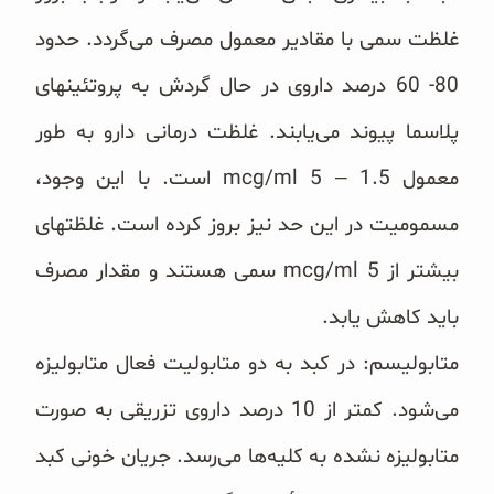
غلظت سمی با مقادیر معمول مصرف می‌گردد. حدود
80- ‏‏60 درصد داروی در حال گردش به پروتئینهای
پلاسما پیوند می‌یابند. غلظت درمانی دارو به طور
معمول ‏mcg/ml 5 – ‎‎1.5‎‏ است. با این وجود،
مسمومیت در این حد نیز بروز کرده است. غلظتهای
بیشتر از ‏mcg/ml 5‎‏ سمی هستند و مقدار ‏مصرف
باید کاهش یابد.
متابولیسم: در کبد به دو متابولیت فعال متابولیزه
می‌شود. کمتر از 10 درصد داروی تزریقی به صورت
متابولیزه نشده به ‏کلیه‌ها می‌رسد. جریان خونی کبد