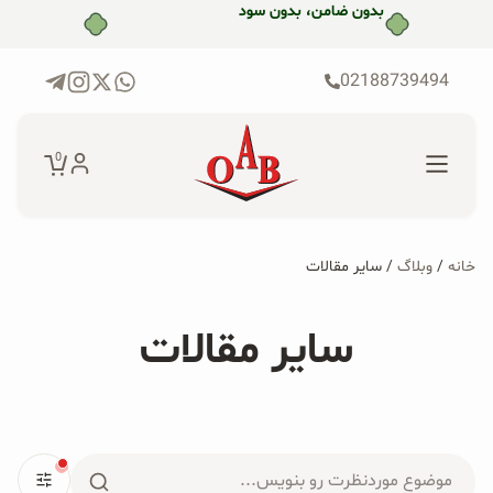
رش
ه
حتوا
02188739494
0
خانه
/
وبلاگ
/ سایر مقالات
جستجو...
جستجو
پکیج‌ها
سایر مقالات
برای:
فروشگاه
محصولات ارگانیک
جستجو