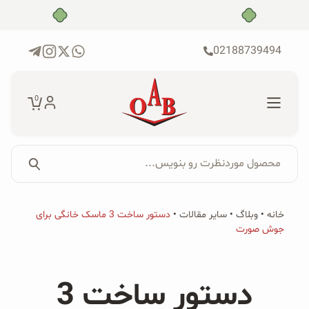
رش
بدون ضامن، بدون سود
ه
حتوا
02188739494
0
محصول موردنظرت رو بنویس...
جستجو...
جستجو
پکیج‌ها
خانه
•
وبلاگ
•
سایر مقالات
•
دستور ساخت 3 ماسک خانگی برای
برای:
جوش صورت
فروشگاه
محصولات ارگانیک
دستور ساخت 3