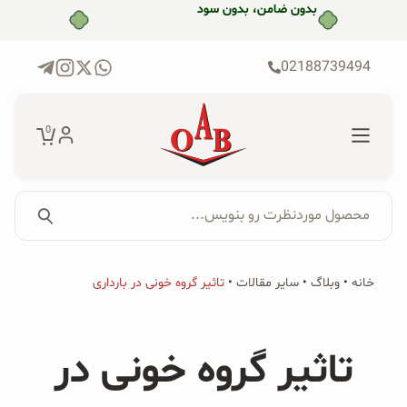
رش
خرید قسطی با ترب‌پی
ه
حتوا
02188739494
0
محصول موردنظرت رو بنویس...
جستجو...
جستجو
پکیج‌ها
خانه
•
وبلاگ
•
سایر مقالات
•
تاثیر گروه خونی در بارداری
برای:
فروشگاه
تاثیر گروه خونی در
محصولات ارگانیک