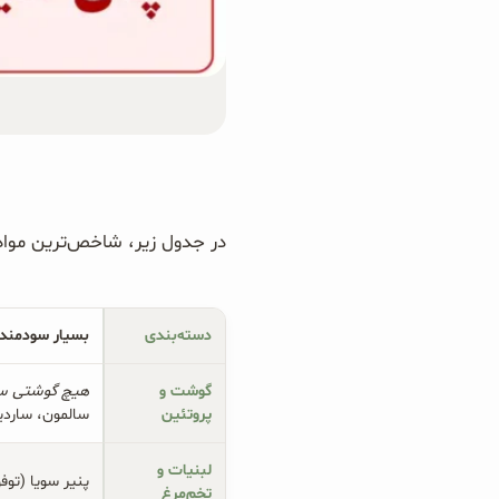
در جدول زیر، شاخص‌ترین مواد غذایی بر اسا
دسته‌بندی
بسیار سودمند
گوشت و 
هیچ گوشتی س
پروتئین
سالمون، ساردین
لبنیات و 
پنیر سویا (توف
تخم‌مرغ