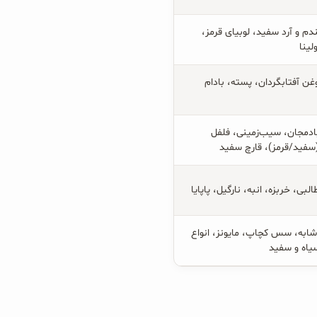
م و آرد سفید، لوبیای قرمز،
لینا
ن آفتابگردان، پسته، بادام
بادمجان، سیب‌زمینی، فلفل
(سفید/قرمز)، قارچ سفید
البی، خربزه، انبه، نارگیل، پاپایا
شابه، سس کچاپ، مایونز، انواع
یاه و سفید