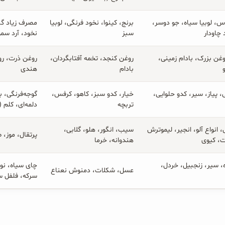
س، لوبیا سیاه، جو دوسر،
برنج، کینوا، نخود فرنگی، لوبیا
مصرف زیاد گند
 چاودار
سبز
نخود، آرد سمو
غن بزرک، بادام زمینی،
روغن کنجد، تخمه آفتابگردان،
روغن ذرت، روغ
بادام
هندی
، پیاز، سیر، کدو حلوایی،
خیار، کدو سبز، کاهو، کرفس،
گوجه‌فرنگی، 
تربچه
دلمه‌ای، کلم 
 انواع آلو، انجیر، لیموترش
سیب، انگور، هلو، گلابی،
پرتقال، موز، ط
ت، کیوی
هندوانه، خرما
، سیر، زنجبیل، خردل،
چای سیاه، نو
عسل، شکلات، دمنوش نعناع
سرکه، فلفل س