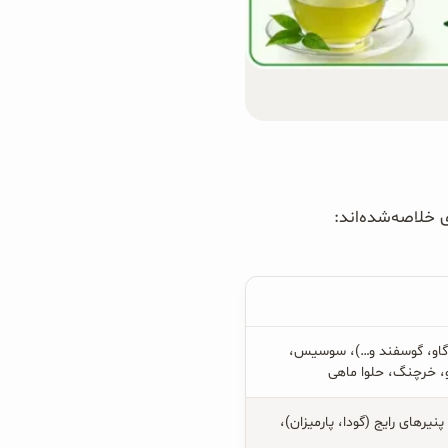
گاو، گوسفند و…)، سوسیس،
، خرچنگ، حلوا ماهی
پنیرهای رایج (گودا، پارمیزان)،