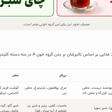
مصرف نخود نیز برای این گروه خونی مضر است.
س تاثیرشان بر بدن گروه خون A در سه دسته کلیدی خلاصه‌شده‌اند:
بی‌اثر 
مضر 
ودمند نیست
، ماهی
مرغ، بوقلمون، شترمرغ، ماهی
گوشت قرمز (
، قزل‌آلا و ماهی کاد
تن
کالباس، میگو
ماست، کفیر، پنیر و شیر بز،
شیر گاو، کره، 
و)، شیر سویا
تخم‌مرغ (به میزان کم)
خامه، بستنی