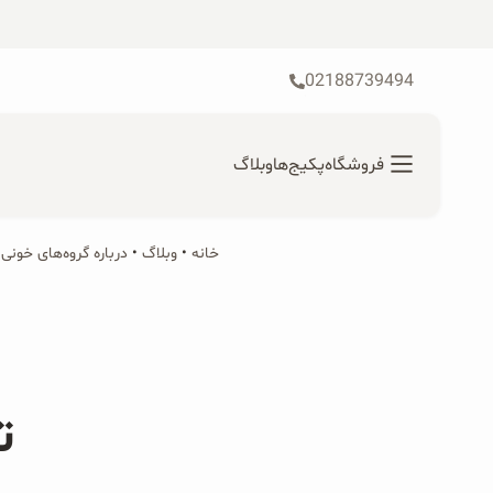
رش
ه
حتوا
02188739494
فروشگاه
پکیج‌ها
وبلاگ
خانه
•
محصولات ارگانیک
وبلاگ
•
درباره گروه‌های خونی
•
جستجو
محصولات جو دوسر
برای:
پودر کیک جو دوسر
ت
شیرین کننده های طبیعی