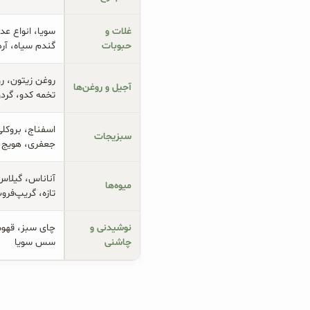
غلات و 
سویا، انواع عد
حبوبات
گندم سیاه، آرد
روغن زیتون، رو
آجیل و روغن‌ها
تخمه کدو، گردو
اسفناج، بروکلی
سبزیجات
جعفری، هویج
آناناس، گیلاس،
میوه‌ها
تازه، گریپ‌فرو
نوشیدنی و 
چای سبز، قهوه
چاشنی
سس سویا