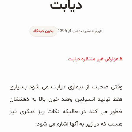
دیابت
محصولات جو دوسر
پودر کیک جو دوسر
بهمن 4, 1396
شیرین کننده های طبیعی
بدون دیدگاه
تاریخ انتشار:
دانه چیا
5 عوارض غیر منتظره دیابت
کینوا
ترشی و شور
وقتی صحبت از بیماری دیابت می شود بسیاری
چاشنی‌ها و سرکه‌‌ها
فقط تولید انسولین وقند خون بالا به ذهنشان
زیتون و روغن زیتون
خطور می کند در حالیکه نکات ریز دیگری نیز
رایس کیک
هست که در زیر به آنها اشاره می شود: