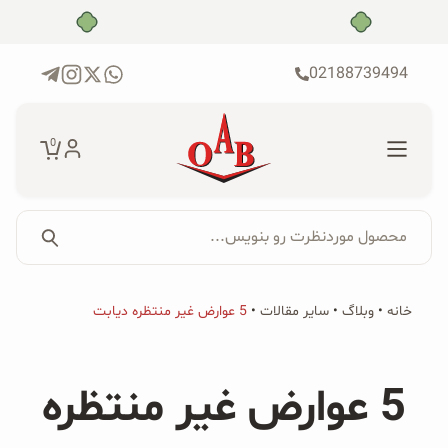
رش
بدون ضامن، بدون سود
ه
حتوا
02188739494
0
محصول موردنظرت رو بنویس...
جستجو...
جستجو
پکیج‌ها
خانه
•
وبلاگ
•
سایر مقالات
•
5 عوارض غیر منتظره دیابت
برای:
فروشگاه
5 عوارض غیر منتظره
محصولات ارگانیک