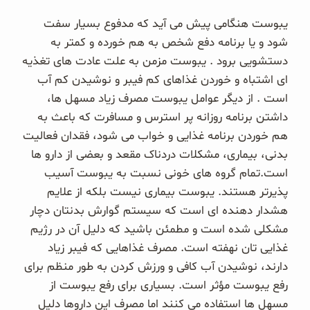
غلات و دانه‌های سالم
یبوست هنگامی پیش می آید که مدفوع بسیار سفت
شود و یا برنامه دفع شخص به هم خورده و کمتر به
صبحانه و میان وعده
دستشویی برود . یبوست مزمن به علت عادت های تغذیه
ای اشتباه و خوردن غذاهای کم فیبر و نوشیدن کم آب
سبوس و جوانه‌ها
است . از دیگر عوامل یبوست مصرف زیاد مسهل ها،
پک سلامتی OAB
داشتن برنامه روزانه پر استرس و مسافرت که باعث به
هم خوردن برنامه غذایی و خواب می شود، فقدان فعالیت
کتاب‌های OAB
بدنی، بیماری، مشکلات دردناک مقعد و بعضی از دارو ها
است.تمام گروه های خونی نسبت به یبوست آسیب
وبلاگ
پذیرتر هستند. یبوست بیماری نیست بلکه از علایم
هشدار دهنده ای است که سیستم گوارش بدنتان دچار
مشکلی شده است و مطمئن باشید که دلیل آن در رژیم
غذایی تان نهفته است. مصرف غذاهایی که فیبر زیاد
دارند، نوشیدن آب کافی و ورزش کردن به طور منظم برای
رفع یبوست مؤثر است. بسیاری برای رفع یبوست از
مسهل ها استفاده می کنند اما مصرف این داروها دلیل