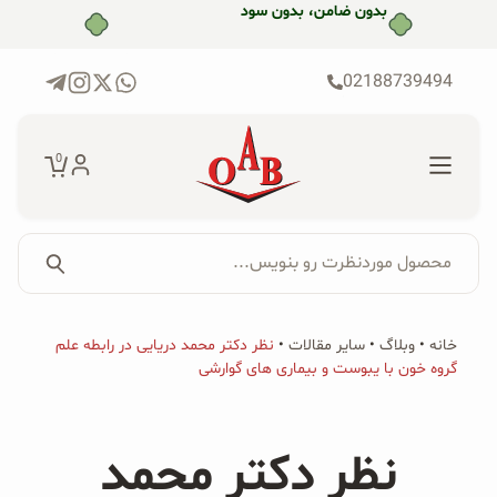
رش
بدون ضامن، بدون سود
ه
حتوا
02188739494
0
محصول موردنظرت رو بنویس...
جستجو...
جستجو
پکیج‌ها
خانه
•
وبلاگ
•
سایر مقالات
•
نظر دکتر محمد دریایی در رابطه علم
برای:
گروه خون با یبوست و بیماری های گوارشی
فروشگاه
محصولات ارگانیک
نظر دکتر محمد