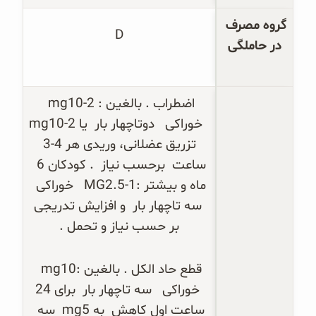
گروه مصرف 
D
در حاملگی
اضطراب . بالغین : 2-10
mg
  خوراکی   دوتاچهار بار  یا 2-10
mg
 تزریق عضلانی، وریدی هر 4-3 
ساعت  برحسب نیاز  . کودکان 6 
ماه و بیشتر :1-2.5
MG
   خوراکی 
  سه تاچهار بار  و افزایش تدریجی 
بر حسب نیاز و تحمل .
قطع حاد الکل . بالغین :10
mg
  خوراکی   سه تاچهار بار  برای 24 
ساعت اول کاهش  به 5
mg
  سه 