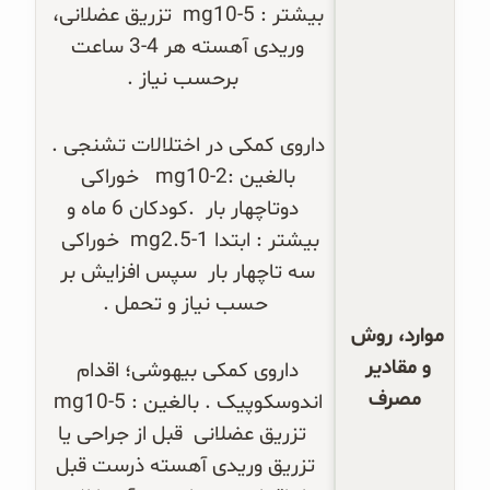
بیشتر : 5-10
mg
  تزریق عضلانی، 
وریدی آهسته هر 4-3 ساعت 
 برحسب نیاز .
داروی کمکی در اختلالات تشنجی . 
بالغین :2-10
mg
   خوراکی 
  دوتاچهار بار  .کودکان 6 ماه و 
بیشتر : ابتدا 1-2.5
mg
  خوراکی  
سه تاچهار بار  سپس افزایش بر 
حسب نیاز و تحمل .
موارد، روش 
و مقادیر 
داروی کمکی بیهوشی؛ اقدام 
مصرف
اندوسکوپیک . بالغین : 5-10
mg
  تزریق عضلانی  قبل از جراحی یا 
 تزریق وریدی آهسته ذرست قبل 