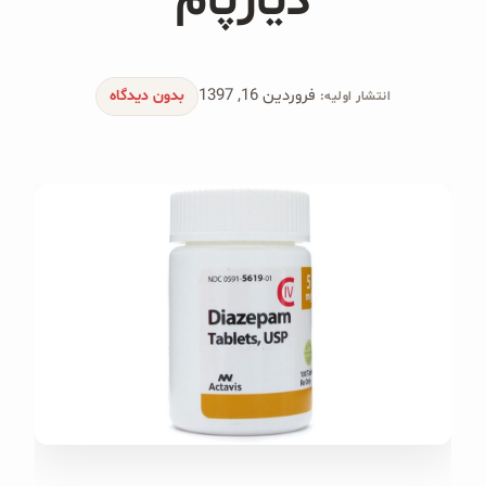
دیازپام
محصولات جو دوسر
پودر کیک جو دوسر
فروردین 16, 1397
بدون دیدگاه
انتشار اولیه:
شیرین کننده های طبیعی
دانه چیا
کینوا
ترشی و شور
چاشنی‌ها و سرکه‌‌ها
زیتون و روغن زیتون
رایس کیک