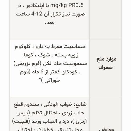
0.5
mg/kg PR
 با اپلبکاتور ، در 
صورت نیاز تکرار آن 12-4 ساعت 
بعد.
حساسیت مفرط به دارو ، گلوکوم 
زاویه بسته . شوک ، کوما، 
موارد منع 
مسمومیت حاد الکل (فرم تزریقی) 
مصرف
. کودکان کمتر از 6 ماه (فوم 
خوراکی )”
شایع: خواب آلودگی ، سندرم قطع 
حاد ، زردی ، اختلال تکلم (دیس 
آرتری )، درد و التهاب ورید (فلبیت) 
عوارض 
محل تزریق . خطرناک : اختلال 