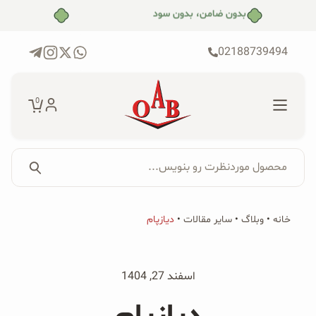
رش
بدون ضامن، بدون سود
ه
حتوا
02188739494
0
محصول موردنظرت رو بنویس...
جستجو...
جستجو
پکیج‌ها
خانه
•
وبلاگ
•
سایر مقالات
•
دیازپام
برای:
فروشگاه
اسفند 27, 1404
محصولات ارگانیک