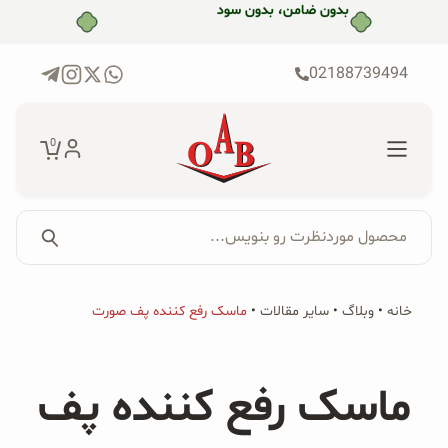
رش
بدون ضامن، بدون سود
ه
حتوا
02188739494
0
محصول موردنظرت رو بنویس...
جستجو...
جستجو
پکیج‌ها
خانه
•
وبلاگ
•
سایر مقالات
•
ماسک رفع کننده پف صورت
برای:
فروشگاه
ماسک رفع کننده پف
محصولات ارگانیک