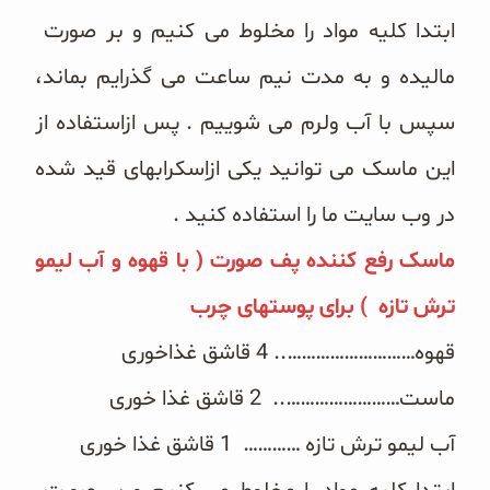
غلات و دانه‌های سالم
ابتدا کلیه مواد را مخلوط می کنیم و بر صورت
صبحانه و میان وعده
مالیده و به مدت نیم ساعت می گذرایم بماند،
سپس با آب ولرم می شوییم . پس ازاستفاده از
سبوس و جوانه‌ها
این ماسک می توانید یکی ازاِسکرابهای قید شده
پک سلامتی OAB
در وب سایت ما را استفاده کنید .
کتاب‌های OAB
ماسک رفع کننده پف صورت ( با قهوه و آب لیمو
وبلاگ
ترش تازه ) برای پوستهای چرب
قهوه……………………….. 4 قاشق غذاخوری
ماست…………………….. 2 قاشق غذا خوری
آب لیمو ترش تازه ………… 1 قاشق غذا خوری