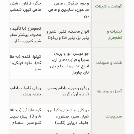
و بره، خرگوش، ماهی
جگر، قرقاول، شترمرغ،
گوشت و شیلات
سالمون، ساردین و ماهی
ماهی کپور، شمشیر ماهی
تن
تخم‌مرغ (با تأکید بر
لبنیات و 
انواع ماست، کفیر، شیر و
مصرف بیشتر سفیده)،
تخم‌مرغ
پنیر بز، پنیر فتا و ریکوتا
شیر کم‌چرب گاو
جو دوسر، انواع برنج،
کینوا، گندم (به مقدار
سویا و فرآورده‌های آن،
غلات و حبوبات
کم)، نخود فرنگی، لوبیا
انواع عدس، لوبیا چیتی،
سبز
نان چاودار
روغن زیتون، بادام زمینی
روغن کانولا، بادام، پسته
آجیل و روغن‌ها
(و کره آن)، گردو
بادام هندی
بروکلی، بادمجان، کرفس،
گوجه‌فرنگی (برخلاف گروه
سبزیجات
خیار، سیر، جعفری،
A و B)، پیاز، سیب‌زمینی
جلبک دریایی (کلپ)
کدو سبز، اسفناج