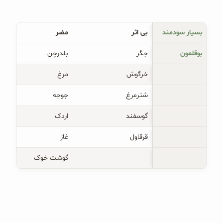
بسیار سودمند
بی اثر
مضر 
بوقلمون
جگر
بلدرچن
خرگوش
مرغ
شترمرغ
جوجه
گوسفند
اردک
قرقاول
غاز
گوشت خوک