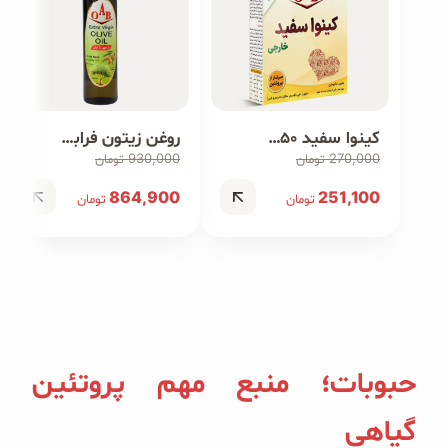
کینوا سفید ۲۵۰ گرمی
روغن زیتون فرابکر ۵۰۰ میلی‌لیتر
930,000
270,000
تومان
تومان
864,900
251,100
تومان
تومان
حبوبات؛ منبع مهم پروتئین
گیاهی