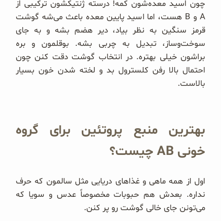
چون اسید معده‌شون کمه! درسته ژنتیکشون ترکیبی از
A و B هست، اما اسید پایین معده باعث می‌شه گوشت
قرمز سنگین به نظر بیاد، دیر هضم بشه و به جای
سوخت‌وساز، تبدیل به چربی بشه. بوقلمون و بره
براشون خیلی بهتره. در انتخاب گوشت دقت کنن چون
احتمال بالا رفن کلسترول بد و لخته شدن خون بسیار
بالاست.
بهترین منبع پروتئین برای گروه
خونی AB چیست؟
اول از همه ماهی و غذاهای دریایی مثل سالمون که حرف
نداره. بعدش هم حبوبات مخصوصاً عدس و سویا که
می‌تونن جای خالی گوشت رو پر کنن.