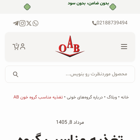
رش
ه
حتوا
02188739494
0
محصول موردنظرت رو بنویس...
جستجو...
جستجو
پکیج‌ها
خانه
•
وبلاگ
•
درباره گروه‌های خونی
•
تغذیه مناسب گروه خون AB
برای:
فروشگاه
مرداد 8, 1405
محصولات ارگانیک