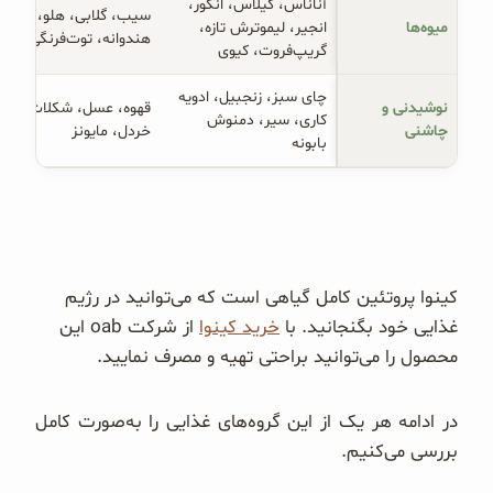
آناناس، گیلاس، انگور،
سیب، گلابی، هلو،
میوه‌ها
انجیر، لیموترش تازه،
هندوانه، توت‌فرنگی، خرم
گریپ‌فروت، کیوی
چای سبز، زنجبیل، ادویه
نوشیدنی و 
قهوه، عسل، شکلات،
کاری، سیر، دمنوش
چاشنی
خردل، مایونز
بابونه
کینوا پروتئین کامل گیاهی است که می‌توانید در رژیم
غذایی خود بگنجانید. با
خرید کینوا
از شرکت oab این
محصول را می‌توانید براحتی تهیه و مصرف نمایید.
در ادامه هر یک از این گروه‌های غذایی را به‌صورت کامل
بررسی می‌کنیم.