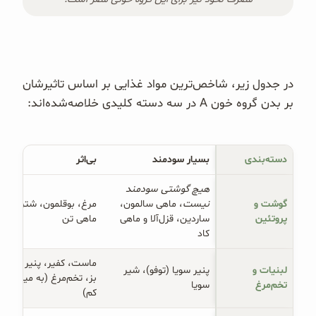
در جدول زیر، شاخص‌ترین مواد غذایی بر اساس تاثیرشان
بر بدن گروه خون A در سه دسته کلیدی خلاصه‌شده‌اند:
دسته‌بندی
بسیار سودمند
بی‌اثر 
هیچ گوشتی سودمند 
گوشت و 
نیست
، ماهی سالمون،
مرغ، بوقلمون، شترمرغ،
پروتئین
ساردین، قزل‌آلا و ماهی
ماهی تن
کاد
ماست، کفیر، پنیر و شیر
لبنیات و 
پنیر سویا (توفو)، شیر
بز، تخم‌مرغ (به میزان
تخم‌مرغ
سویا
کم)