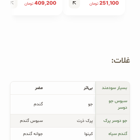
409,200
251,100
تومان
تومان
غلات:
بسیار سودمند
بی‌اثر
مضر
سبوس جو
جو
گندم
دوسر
جو دوسر پرک
پرک ذرت
سبوس گندم
گندم سیاه
کینوا
جوانه گندم