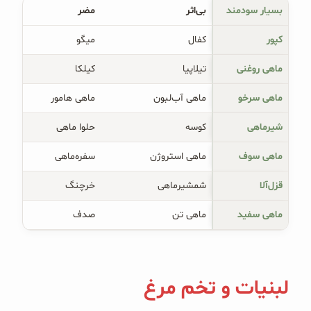
بسیار سودمند
بی‌اثر
مضر
کپور
کفال
میگو
ماهی روغنی
تیلاپیا
کیلکا
ماهی سرخو
ماهی آب‌لبون
ماهی هامور
شیرماهی
کوسه
حلوا ماهی
ماهی سوف
ماهی استروژن
سفره‌ماهی
قزل‌آلا
شمشیرماهی
خرچنگ
ماهی سفید
ماهی تن
صدف
لبنیات و تخم مرغ