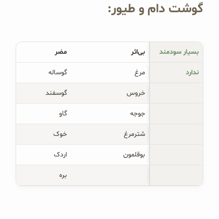
گوشت دام و طیور:
بسیار سودمند
بی‌اثر
مضر
ندارد
مرغ
گوساله
خروس
گوسفند
جوجه
گاو
شترمرغ
خوک
بوقلمون
اردک
بره