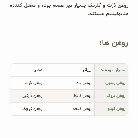
روغن ذرّت و گلرنگ بسیار دیر هضم بوده و مختل کننده
متابولیسم هستند.
روغن‌ ها:
بسیار سودمند
بی‌اثر
مضر
روغن زیتون
روغن بادام
روغن ذرت
روغن بزرک
روغن کانولا
روغن نارگیل
روغن گردو
روغن کنجد
روغن کرچک