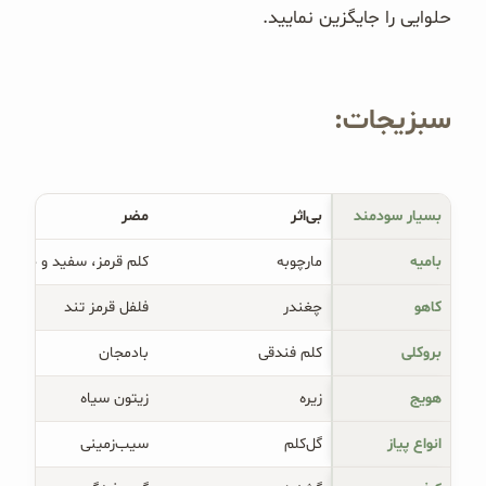
حلوایی را جایگزین نمایید.
سبزیجات:
بسیار سودمند
بی‌اثر
مضر
بامیه
مارچوبه
کلم قرمز، سفید و چینی
کاهو
چغندر
فلفل قرمز تند
بروکلی
کلم فندقی
بادمجان
هویج
زیره
زیتون سیاه
انواع پیاز
گل‌کلم
سیب‌زمینی