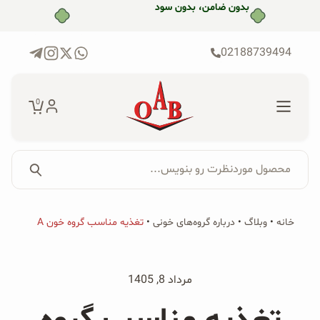
رش
ه
حتوا
02188739494
0
محصول موردنظرت رو بنویس...
جستجو...
جستجو
پکیج‌ها
خانه
•
وبلاگ
•
درباره گروه‌های خونی
•
تغذیه مناسب گروه خون A
برای:
فروشگاه
مرداد 8, 1405
محصولات ارگانیک