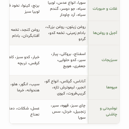
سویا، انواع عدس، لوبیا
برنج، کینوا، نخود فرنگی،
غلات و حبوبات
سیاه، جو دوسر، گندم
لوبیا سبز
سیاه، آرد چاودار
روغن زیتون، روغن بزرک،
روغن کنجد، تخمه
آجیل و روغن‌ها
بادام زمینی، تخمه کدو،
آفتابگردان، بادام
گردو
اسفناج، بروکلی، پیاز،
خیار، کدو سبز، کاهو،
سبزیجات
سیر، کدو حلوایی،
کرفس، تربچه
جعفری، هویج
آناناس، گیلاس، انواع آلو،
سیب، انگور، هلو، گلابی،
میوه‌ها
انجیر، لیموترش تازه،
هندوانه، خرما
گریپ‌فروت، کیوی
چای سبز، قهوه، سیر،
نوشیدنی و 
عسل، شکلات، دمنوش
زنجبیل، خردل، سس
چاشنی
نعناع
سویا