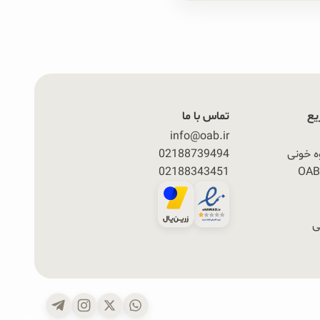
یع
تماس با ما
info@oab.ir
ه خونی
02188739494
02188343451
ی