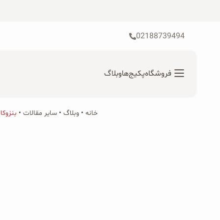
رش
ه
حتوا
02188739494
فروشگاه
پکیج‌ها
وبلاگ
خانه
•
محصولات ارگانیک
وبلاگ
•
سایر مقالات
•
بنزوکائین (e
جستجو
محصولات جو دوسر
برای:
ب
پودر کیک جو دوسر
شیرین کننده های طبیعی