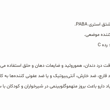
استری ‏PABA‏.
 کننده موضعی.
ه ‏C‏
دارو باعث بروز متهموگلوبینمی در شیرخواران و کودکان با سن